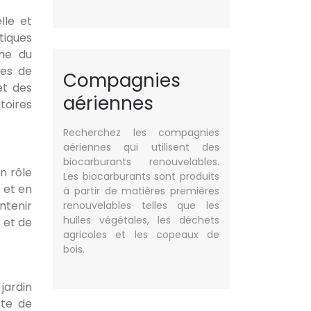
lle et
tiques
che du
res de
Compagnies
et des
aériennes
toires
Recherchez les compagnies
aériennes qui utilisent des
biocarburants renouvelables.
un rôle
Les biocarburants sont produits
 et en
à partir de matières premières
ntenir
renouvelables telles que les
huiles végétales, les déchets
 et de
agricoles et les copeaux de
bois.
jardin
nte de