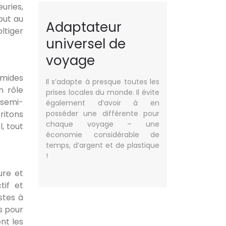
uries,
out au
Adaptateur
ltiger
universel de
voyage
umides
Il s’adapte à presque toutes les
n rôle
prises locales du monde. Il évite
 semi-
également d’avoir à en
posséder une différente pour
ritons
chaque voyage – une
, tout
économie considérable de
temps, d’argent et de plastique
!
ure et
tif et
stes à
s pour
nt les