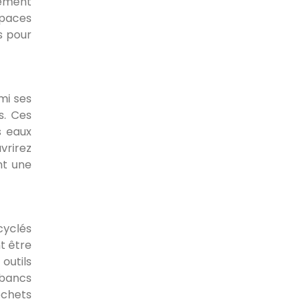
gement
spaces
s pour
mi ses
s. Ces
s eaux
vrirez
nt une
cyclés
t être
outils
 bancs
échets