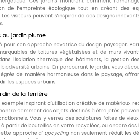
é énergétique. Ces jardins montrent comment l’aména
ion de l’empreinte écologique tout en créant des e
 Les visiteurs peuvent s’inspirer de ces designs innovant
s.
s au jardin plume
té pour son approche novatrice du design paysager. Par
marquables de toitures végétalisées et de murs vivant
 dans l’isolation thermique des bâtiments, la gestion de
a biodiversité urbaine. En parcourant le jardin, vous décou
égrés de manière harmonieuse dans le paysage, offra
dir les espaces urbains.
din de la ferrière
n exemple inspirant d’utilisation créative de matériaux re
démontre comment des objets destinés à être jetés peuven
ctionnels. Vous y verrez des sculptures faites de vieux 
 à partir de bouteilles en verre recyclées, ou encore des
 Cette approche d’
upcycling
non seulement réduit les d