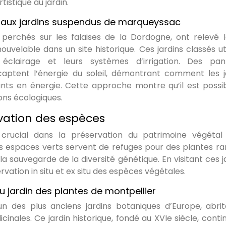
tistique au jardin.
s aux jardins suspendus de marqueyssac
perchés sur les falaises de la Dordogne, ont relevé l
uvelable dans un site historique. Ces jardins classés uti
r éclairage et leurs systèmes d’irrigation. Des pa
captent l’énergie du soleil, démontrant comment les j
nts en énergie. Cette approche montre qu’il est possi
ions écologiques.
vation des espèces
 crucial dans la préservation du patrimoine végétal
 espaces verts servent de refuges pour des plantes ra
 la sauvegarde de la diversité génétique. En visitant ces j
vation in situ et ex situ des espèces végétales.
u jardin des plantes de montpellier
’un des plus anciens jardins botaniques d’Europe, abri
inales. Ce jardin historique, fondé au XVIe siècle, conti