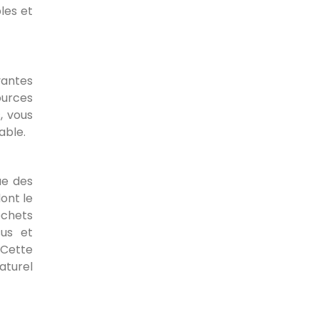
les et
vantes
ources
, vous
able.
ue des
ont le
échets
sus et
Cette
aturel