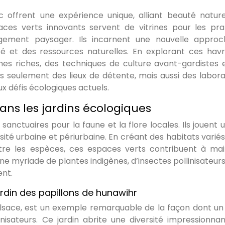
c offrent une expérience unique, alliant beauté nature
es verts innovants servent de vitrines pour les pra
gement paysager. Ils incarnent une nouvelle appro
ité et des ressources naturelles. En explorant ces hav
es riches, des techniques de culture avant-gardistes 
as seulement des lieux de détente, mais aussi des labora
ux défis écologiques actuels.
ans les jardins écologiques
sanctuaires pour la faune et la flore locales. Ils jouent 
rsité urbaine et périurbaine. En créant des habitats variés
entre les espèces, ces espaces verts contribuent à mai
une myriade de plantes indigènes, d’insectes pollinisateurs
nt.
 jardin des papillons de hunawihr
Alsace, est un exemple remarquable de la façon dont un 
inisateurs. Ce jardin abrite une diversité impressionna