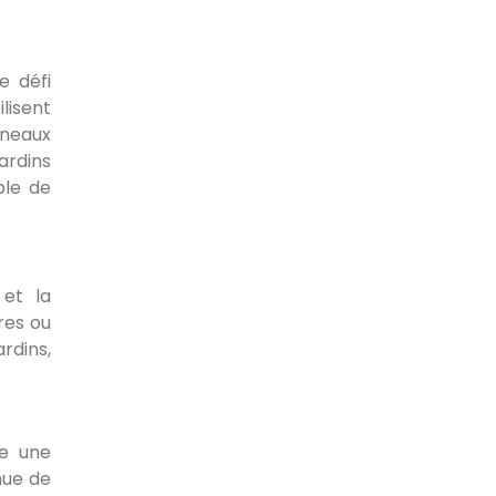
e défi
lisent
nneaux
ardins
ble de
 et la
res ou
ardins,
te une
nue de