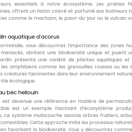
ateurs essentiels à notre écosystème. Les prairies fle
nes, offrent un festin coloré et parfumé aux butineurs t
èces comme le machaon, le paon-du-jour ou le vulcain vo
din aquatique d’acorus
 Normandie, vous découvrirez l’importance des zones h
 menacés, abritent une biodiversité unique et jouent u
 jardin présente une variété de plantes aquatiques et
 les amphibiens comme les grenouilles rousses ou les t
es créatures fascinantes dans leur environnement naturel
rôle écologique.
au bec hellouin
, est devenue une référence en matière de permacult
stible est un exemple fascinant d’écosystème produc
es, ce système multicouche associe arbres fruitiers, arbu
 comestibles. Cette approche imite les processus naturel
ut en favorisant la biodiversité. Vous y découvrirez comme