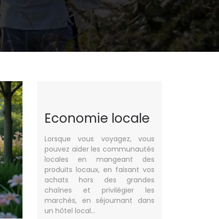
Economie locale
Lorsque vous voyagez, vous
pouvez aider les communautés
locales en mangeant des
produits locaux, en faisant vos
achats hors des grandes
chaînes et privilégier les
marchés, en séjournant dans
un hôtel local…