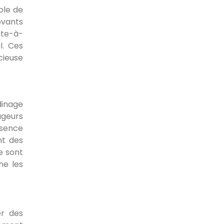
ble de
ovants
tte-à-
l. Ces
cieuse
dinage
ageurs
ésence
nt des
e sont
ne les
er des