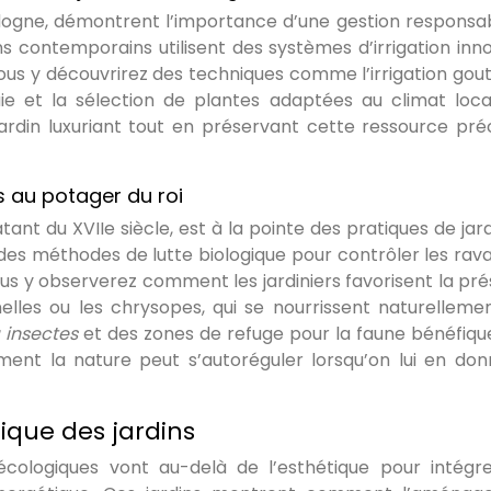
ordogne, démontrent l’importance d’une gestion responsa
ins contemporains utilisent des systèmes d’irrigation inn
us y découvrirez des techniques comme l’irrigation gou
ie et la sélection de plantes adaptées au climat loca
rdin luxuriant tout en préservant cette ressource pré
ls au potager du roi
atant du XVIIe siècle, est à la pointe des pratiques de jar
 des méthodes de lutte biologique pour contrôler les rav
ous y observerez comment les jardiniers favorisent la pr
lles ou les chrysopes, qui se nourrissent naturelleme
à insectes
et des zones de refuge pour la faune bénéfiqu
mment la nature peut s’autoréguler lorsqu’on lui en don
ique des jardins
 écologiques vont au-delà de l’esthétique pour intégr