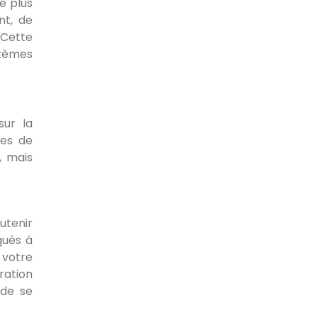
e plus
nt, de
 Cette
stèmes
sur la
ues de
, mais
utenir
qués à
 votre
ration
 de se