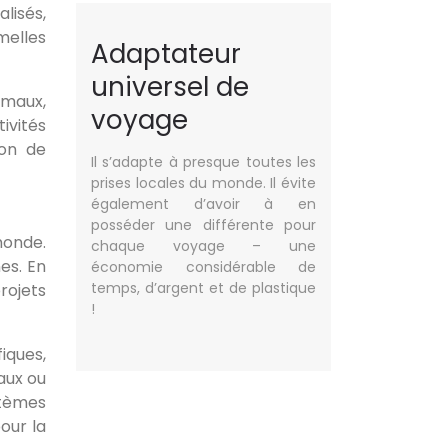
lisés,
melles
Adaptateur
universel de
imaux,
voyage
ivités
ion de
Il s’adapte à presque toutes les
prises locales du monde. Il évite
également d’avoir à en
posséder une différente pour
monde.
chaque voyage – une
es. En
économie considérable de
temps, d’argent et de plastique
rojets
!
iques,
raux ou
stèmes
our la