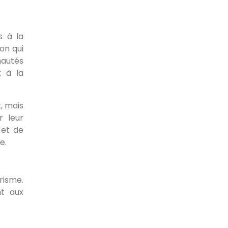
s à la
ion qui
nautés
t à la
, mais
 leur
 et de
e.
risme.
nt aux