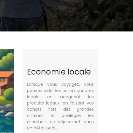
Economie locale
Lorsque vous voyagez, vous
pouvez aider les communautés
locales en mangeant des
produits locaux, en faisant vos
achats hors des grandes
chaînes et privilégier les
marchés, en séjournant dans
un hôtel local…