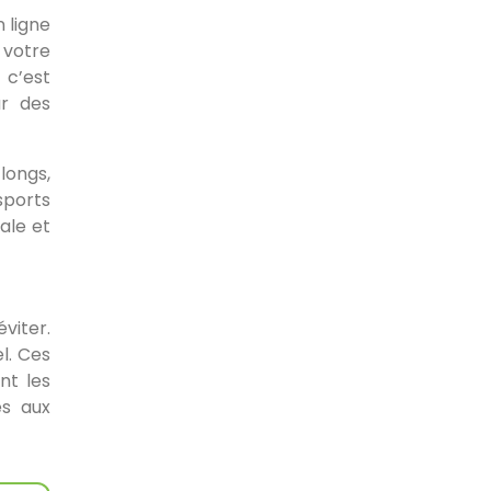
 ligne
 votre
 c’est
ur des
longs,
sports
ale et
viter.
l. Ces
nt les
es aux