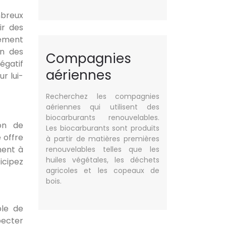
mbreux
ir des
vement
on des
Compagnies
égatif
aériennes
r lui-
Recherchez les compagnies
aériennes qui utilisent des
biocarburants renouvelables.
on de
Les biocarburants sont produits
 offre
à partir de matières premières
ment à
renouvelables telles que les
huiles végétales, les déchets
icipez
agricoles et les copeaux de
bois.
ple de
pecter