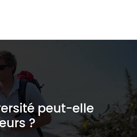
L’écologie de A à Z
Shop responsable
Blog
ersité peut-elle
eurs ?