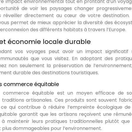
otre impact environnemental tout en profitant d’un voyag
pportunité de voir les paysages changer progressiveme
s réveiller directement au cœur de votre destination.
vous permet de mieux apprécier la diversité des écosy
erconnexion des différents habitats à travers l’Europe.
t économie locale durable
nt vos voyages peut avoir un impact significatif 
communautés que vous visitez. En adoptant des pratiq
ez non seulement la préservation de l’environnement
nt durable des destinations touristiques.
iés commerce équitable
iés commerce équitable est un moyen efficace de so
 traditions artisanales. Ces produits sont souvent fabri
 ce qui contribue à réduire l’empreinte écologique de
itable garantit que les artisans reçoivent une rémuné
t à maintenir leurs pratiques traditionnelles plutôt que
nt plus dommageables pour l’environnement.