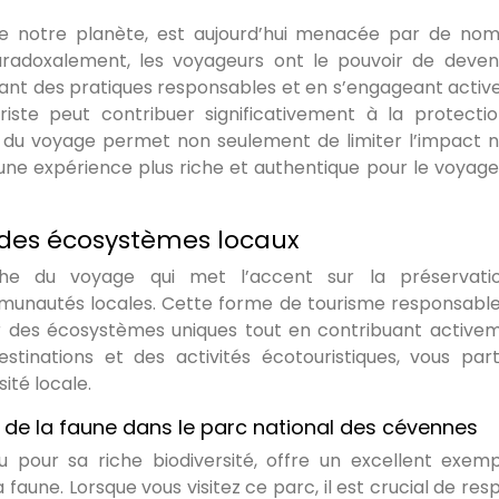
re de notre planète, est aujourd’hui menacée par de no
radoxalement, les voyageurs ont le pouvoir de deven
tant des pratiques responsables et en s’engageant acti
uriste peut contribuer significativement à la protecti
du voyage permet non seulement de limiter l’impact n
une expérience plus riche et authentique pour le voyageu
 des écosystèmes locaux
che du voyage qui met l’accent sur la préservati
munautés locales. Cette forme de tourisme responsable
ir des écosystèmes uniques tout en contribuant active
stinations et des activités écotouristiques, vous part
ité locale.
 de la faune dans le parc national des cévennes
 pour sa riche biodiversité, offre un excellent exem
faune. Lorsque vous visitez ce parc, il est crucial de res