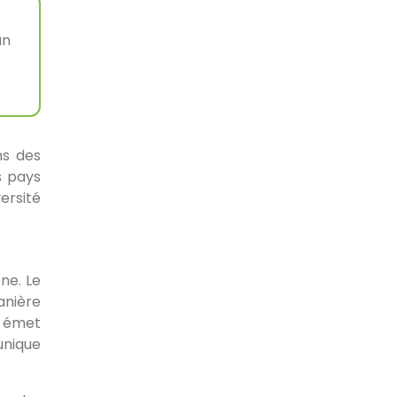
un
ns des
s pays
ersité
ne. Le
anière
t émet
unique