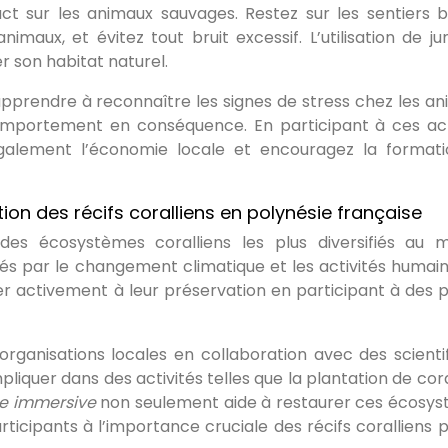
act sur les animaux sauvages. Restez sur les sentiers ba
maux, et évitez tout bruit excessif. L’utilisation de ju
 son habitat naturel.
apprendre à reconnaître les signes de stress chez les an
comportement en conséquence. En participant à ces act
également l’économie locale et encouragez la format
tion des récifs coralliens en polynésie française
 des écosystèmes coralliens les plus diversifiés au 
s par le changement climatique et les activités humain
r activement à leur préservation en participant à des p
organisations locales en collaboration avec des scientif
mpliquer dans des activités telles que la plantation de co
ce immersive
non seulement aide à restaurer ces écosy
articipants à l’importance cruciale des récifs coralliens p