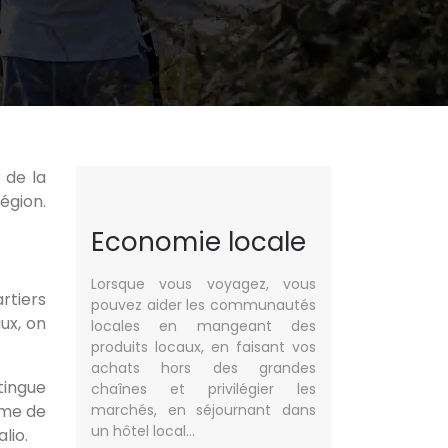
 de la
égion.
Economie locale
Lorsque vous voyagez, vous
rtiers
pouvez aider les communautés
ux, on
locales en mangeant des
produits locaux, en faisant vos
achats hors des grandes
tingue
chaînes et privilégier les
rme de
marchés, en séjournant dans
un hôtel local…
lio.