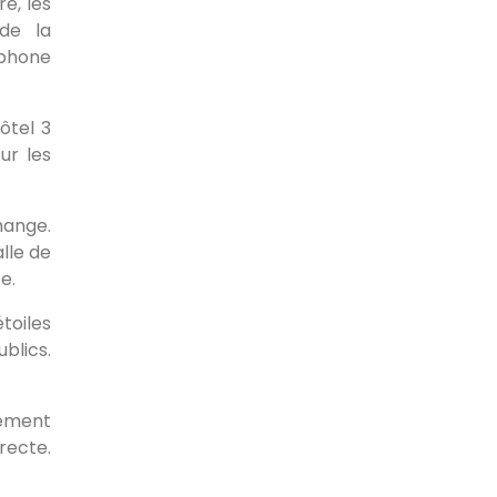
e, les
de la
éphone
hôtel 3
ur les
hange.
lle de
e.
toiles
blics.
tement
recte.