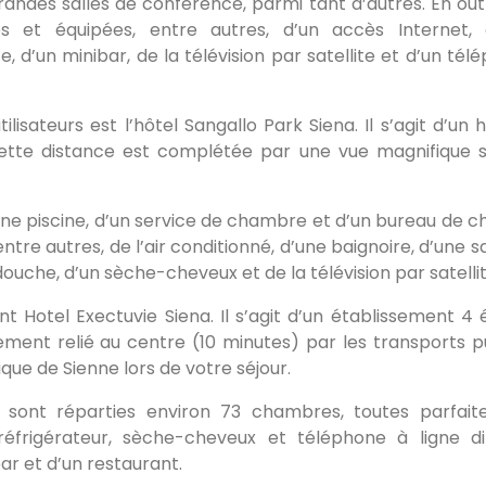
ndes salles de conférence, parmi tant d’autres. En outr
 et équipées, entre autres, d’un accès Internet, 
e, d’un minibar, de la télévision par satellite et d’un tél
lisateurs est l’hôtel Sangallo Park Siena. Il s’agit d’un 
e. Cette distance est complétée par une vue magnifique s
’une piscine, d’un service de chambre et d’un bureau de c
e autres, de l’air conditionné, d’une baignoire, d’une sa
 douche, d’un sèche-cheveux et de la télévision par satellit
 Hotel Exectuvie Siena. Il s’agit d’un établissement 4 é
ement relié au centre (10 minutes) par les transports pu
ique de Sienne lors de votre séjour.
 sont réparties environ 73 chambres, toutes parfai
réfrigérateur, sèche-cheveux et téléphone à ligne di
r et d’un restaurant.