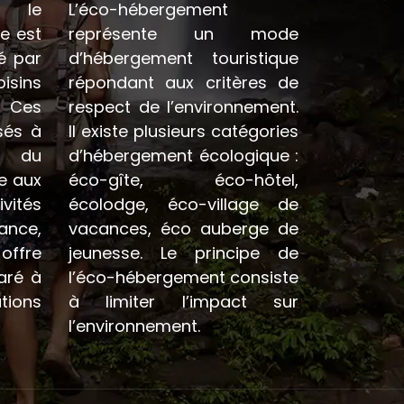
u le
L’éco-hébergement
e est
représente un mode
é par
d’hébergement touristique
sins
répondant aux critères de
 Ces
respect de l’environnement.
sés à
Il existe plusieurs catégories
e du
d’hébergement écologique :
e aux
éco-gîte, éco-hôtel,
ités
écolodge, éco-village de
ance,
vacances, éco auberge de
offre
jeunesse. Le principe de
aré à
l’éco-hébergement consiste
tions
à limiter l’impact sur
l’environnement.