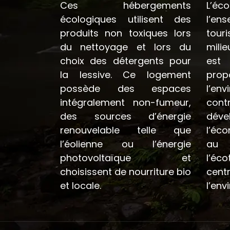
Ces hébergements
L’é
écologiques utilisent des
l’en
produits non toxiques lors
tour
du nettoyage et lors du
milie
choix des détergents pour
est
la lessive. Ce logement
pro
possède des espaces
l’e
intégralement non-fumeur,
co
des sources d’énergie
dé
renouvelable telle que
l’éc
l’éolienne ou l’énergie
au 
photovoltaïque et
l’é
choisissent de nourriture bio
cent
et locale.
l’env