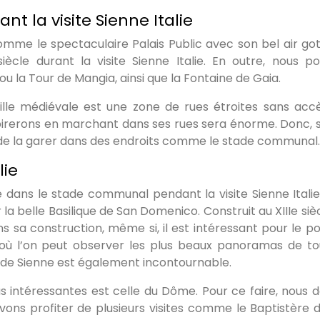
nt la visite Sienne Italie
me le spectaculaire Palais Public avec son bel air got
ècle durant la visite Sienne Italie. En outre, nous p
ou la Tour de Mangia, ainsi que la Fontaine de Gaia.
 ville médiévale est une zone de rues étroites sans acc
espirerons en marchant dans ses rues sera énorme. Donc, s
 de la garer dans des endroits comme le stade communal.
lie
e dans le stade communal pendant la visite Sienne Italie
 la belle Basilique de San Domenico. Construit au XIIIe siè
ns sa construction, même si, il est intéressant pour le po
gié où l’on peut observer les plus beaux panoramas de to
ue de Sienne est également incontournable.
lus intéressantes est celle du Dôme. Pour ce faire, nous 
ons profiter de plusieurs visites comme le Baptistère 