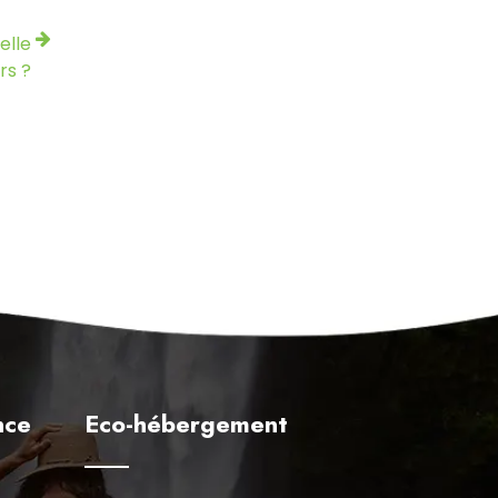
elle
rs ?
nce
Eco-hébergement