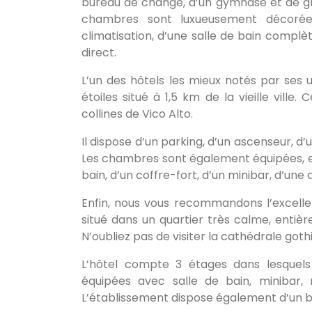
bureau de change, d’un gymnase et de gra
chambres sont luxueusement décorées
climatisation, d’une salle de bain complèt
direct.
L’un des hôtels les mieux notés par ses uti
étoiles situé à 1,5 km de la vieille vill
collines de Vico Alto.
Il dispose d’un parking, d’un ascenseur, d
Les chambres sont également équipées, entr
bain, d’un coffre-fort, d’un minibar, d’une
Enfin, nous vous recommandons l’excellent
situé dans un quartier très calme, entièr
N’oubliez pas de visiter la cathédrale goth
L’hôtel compte 3 étages dans lesquels
équipées avec salle de bain, minibar, 
L’établissement dispose également d’un ba