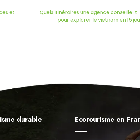
ages et
Quels itinéraires une agence conseille-t-
pour explorer le vietnam en 15 jou
isme durable
Ecotourisme en Fra