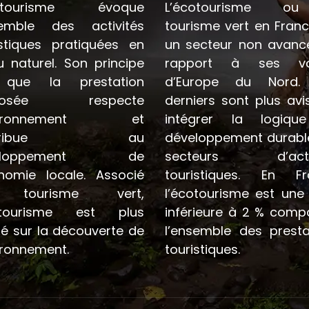
cotourisme évoque
L’écotourisme o
semble des activités
tourisme vert en Franc
istiques pratiquées en
un secteur non avanc
u naturel. Son principe
rapport à ses voi
 que la prestation
d’Europe du Nord.
posée respecte
derniers sont plus avi
nvironnement et
intégrer la logiqu
ntribue au
développement durabl
veloppement de
secteurs d’activ
onomie locale. Associé
touristiques. En Fr
tourisme vert,
l’écotourisme est une 
cotourisme est plus
inférieure à 2 % comp
ré sur la découverte de
l’ensemble des presta
ironnement.
touristiques.