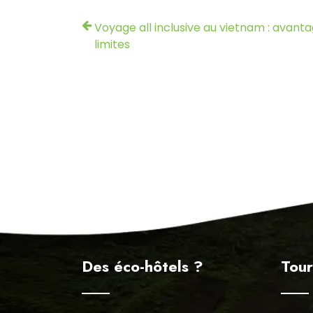
Voyage all inclusive au vietnam : avant
limites
Des éco-hôtels ?
Tour