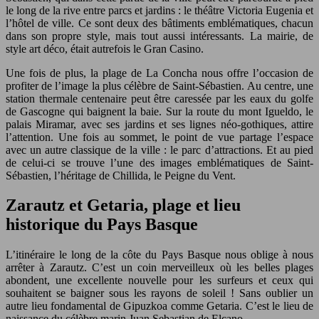
le long de la rive entre parcs et jardins : le théâtre Victoria Eugenia et
l’hôtel de ville. Ce sont deux des bâtiments emblématiques, chacun
dans son propre style, mais tout aussi intéressants. La mairie, de
style art déco, était autrefois le Gran Casino.
Une fois de plus, la plage de La Concha nous offre l’occasion de
profiter de l’image la plus célèbre de Saint-Sébastien. Au centre, une
station thermale centenaire peut être caressée par les eaux du golfe
de Gascogne qui baignent la baie. Sur la route du mont Igueldo, le
palais Miramar, avec ses jardins et ses lignes néo-gothiques, attire
l’attention. Une fois au sommet, le point de vue partage l’espace
avec un autre classique de la ville : le parc d’attractions. Et au pied
de celui-ci se trouve l’une des images emblématiques de Saint-
Sébastien, l’héritage de Chillida, le Peigne du Vent.
Zarautz et Getaria, plage et lieu
historique du Pays Basque
L’itinéraire le long de la côte du Pays Basque nous oblige à nous
arrêter à Zarautz. C’est un coin merveilleux où les belles plages
abondent, une excellente nouvelle pour les surfeurs et ceux qui
souhaitent se baigner sous les rayons de soleil ! Sans oublier un
autre lieu fondamental de Gipuzkoa comme Getaria. C’est le lieu de
naissance du célèbre marin Juan Sebastian de Elcano.