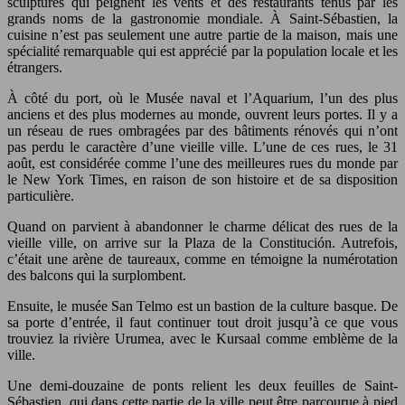
sculptures qui peignent les vents et des restaurants tenus par les
grands noms de la gastronomie mondiale. À Saint-Sébastien, la
cuisine n’est pas seulement une autre partie de la maison, mais une
spécialité remarquable qui est apprécié par la population locale et les
étrangers.
À côté du port, où le Musée naval et l’Aquarium, l’un des plus
anciens et des plus modernes au monde, ouvrent leurs portes. Il y a
un réseau de rues ombragées par des bâtiments rénovés qui n’ont
pas perdu le caractère d’une vieille ville. L’une de ces rues, le 31
août, est considérée comme l’une des meilleures rues du monde par
le New York Times, en raison de son histoire et de sa disposition
particulière.
Quand on parvient à abandonner le charme délicat des rues de la
vieille ville, on arrive sur la Plaza de la Constitución. Autrefois,
c’était une arène de taureaux, comme en témoigne la numérotation
des balcons qui la surplombent.
Ensuite, le musée San Telmo est un bastion de la culture basque. De
sa porte d’entrée, il faut continuer tout droit jusqu’à ce que vous
trouviez la rivière Urumea, avec le Kursaal comme emblème de la
ville.
Une demi-douzaine de ponts relient les deux feuilles de Saint-
Sébastien, qui dans cette partie de la ville peut être parcourue à pied