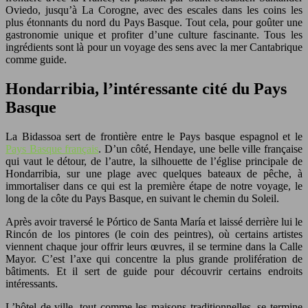
Oviedo, jusqu’à La Corogne, avec des escales dans les coins les
plus étonnants du nord du Pays Basque. Tout cela, pour goûter une
gastronomie unique et profiter d’une culture fascinante. Tous les
ingrédients sont là pour un voyage des sens avec la mer Cantabrique
comme guide.
Hondarribia, l’intéressante cité du Pays
Basque
La Bidassoa sert de frontière entre le Pays basque espagnol et le
Pays Basque français
. D’un côté, Hendaye, une belle ville française
qui vaut le détour, de l’autre, la silhouette de l’église principale de
Hondarribia, sur une plage avec quelques bateaux de pêche, à
immortaliser dans ce qui est la première étape de notre voyage, le
long de la côte du Pays Basque, en suivant le chemin du Soleil.
Après avoir traversé le Pórtico de Santa María et laissé derrière lui le
Rincón de los pintores (le coin des peintres), où certains artistes
viennent chaque jour offrir leurs œuvres, il se termine dans la Calle
Mayor. C’est l’axe qui concentre la plus grande prolifération de
bâtiments. Et il sert de guide pour découvrir certains endroits
intéressants.
L’hôtel de ville, tout comme les maisons traditionnelles, se termine