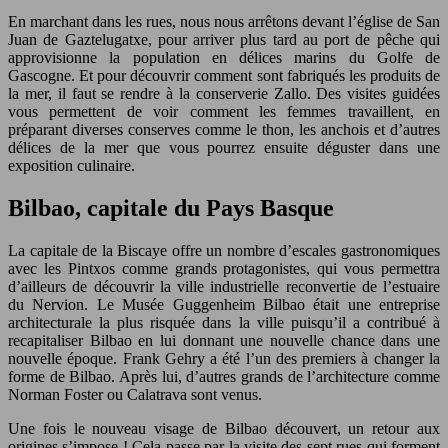
En marchant dans les rues, nous nous arrêtons devant l’église de San
Juan de Gaztelugatxe, pour arriver plus tard au port de pêche qui
approvisionne la population en délices marins du Golfe de
Gascogne. Et pour découvrir comment sont fabriqués les produits de
la mer, il faut se rendre à la conserverie Zallo. Des visites guidées
vous permettent de voir comment les femmes travaillent, en
préparant diverses conserves comme le thon, les anchois et d’autres
délices de la mer que vous pourrez ensuite déguster dans une
exposition culinaire.
Bilbao, capitale du Pays Basque
La capitale de la Biscaye offre un nombre d’escales gastronomiques
avec les Pintxos comme grands protagonistes, qui vous permettra
d’ailleurs de découvrir la ville industrielle reconvertie de l’estuaire
du Nervion. Le Musée Guggenheim Bilbao était une entreprise
architecturale la plus risquée dans la ville puisqu’il a contribué à
recapitaliser Bilbao en lui donnant une nouvelle chance dans une
nouvelle époque. Frank Gehry a été l’un des premiers à changer la
forme de Bilbao. Après lui, d’autres grands de l’architecture comme
Norman Foster ou Calatrava sont venus.
Une fois le nouveau visage de Bilbao découvert, un retour aux
origines s’impose ! Cela passe par la visite des sept rues qui forment