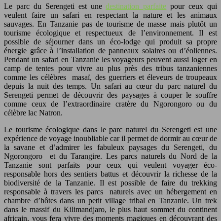
Le parc du Serengeti est une
destination parfaite
pour ceux qui
veulent faire un safari en respectant la nature et les animaux
sauvages. En Tanzanie pas de tourisme de masse mais plutôt un
tourisme écologique et respectueux de l’environnement. Il est
possible de séjourner dans un éco-lodge qui produit sa propre
énergie grâce à l’installation de panneaux solaires ou d’éoliennes.
Pendant un safari en Tanzanie les voyageurs peuvent aussi loger en
camp de tentes pour vivre au plus près des tribus tanzaniennes
comme les célèbres masaï, des guerriers et éleveurs de troupeaux
depuis la nuit des temps. Un safari au cœur du parc naturel du
Serengeti permet de découvrir des paysages à couper le souffre
comme ceux de l’extraordinaire cratère du Ngorongoro ou du
célèbre lac Natron.
Le tourisme écologique dans le parc naturel du Serengeti est une
expérience de voyage inoubliable car il permet de dormir au cœur de
la savane et d’admirer les fabuleux paysages du Serengeti, du
Ngorongoro et du Tarangire. Les parcs naturels du Nord de la
Tanzanie sont parfaits pour ceux qui veulent voyager éco-
responsable hors des sentiers battus et découvrir la richesse de la
biodiversité de la Tanzanie. Il est possible de faire du trekking
responsable à travers les parcs naturels avec un hébergement en
chambre d’hôtes dans un petit village tribal en Tanzanie. Un trek
dans le massif du Kilimandjaro, le plus haut sommet du continent
africain, vous fera vivre des moments magiques en découvrant des