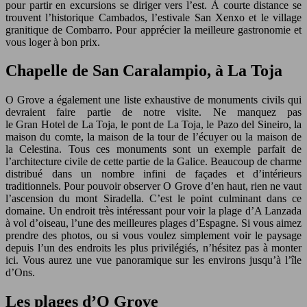
pour partir en excursions se diriger vers l’est. À courte distance se
trouvent l’historique Cambados, l’estivale San Xenxo et le village
granitique de Combarro. Pour apprécier la meilleure gastronomie et
vous loger à bon prix.
Chapelle de San Caralampio, à La Toja
O Grove a également une liste exhaustive de monuments civils qui
devraient faire partie de notre visite. Ne manquez pas
le Gran Hotel de La Toja, le pont de La Toja, le Pazo del Sineiro, la
maison du comte, la maison de la tour de l’écuyer ou la maison de
la Celestina. Tous ces monuments sont un exemple parfait de
l’architecture civile de cette partie de la Galice. Beaucoup de charme
distribué dans un nombre infini de façades et d’intérieurs
traditionnels. Pour pouvoir observer O Grove d’en haut, rien ne vaut
l’ascension du mont Siradella. C’est le point culminant dans ce
domaine. Un endroit très intéressant pour voir la plage d’A Lanzada
à vol d’oiseau, l’une des meilleures plages d’Espagne. Si vous aimez
prendre des photos, ou si vous voulez simplement voir le paysage
depuis l’un des endroits les plus privilégiés, n’hésitez pas à monter
ici. Vous aurez une vue panoramique sur les environs jusqu’à l’île
d’Ons.
Les plages d’O Grove