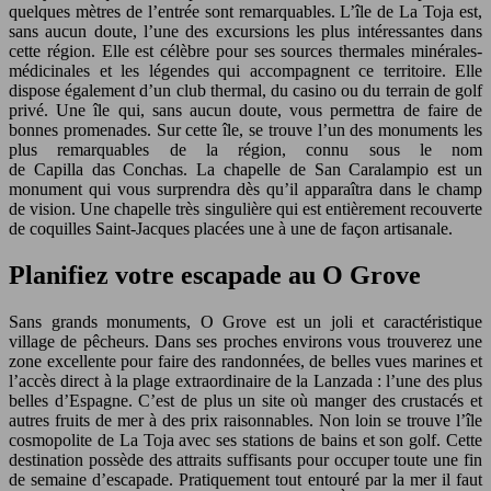
quelques mètres de l’entrée sont remarquables. L’île de La Toja est,
sans aucun doute, l’une des excursions les plus intéressantes dans
cette région. Elle est célèbre pour ses sources thermales minérales-
médicinales et les légendes qui accompagnent ce territoire. Elle
dispose également d’un club thermal, du casino ou du terrain de golf
privé. Une île qui, sans aucun doute, vous permettra de faire de
bonnes promenades. Sur cette île, se trouve l’un des monuments les
plus remarquables de la région, connu sous le nom
de Capilla das Conchas. La chapelle de San Caralampio est un
monument qui vous surprendra dès qu’il apparaîtra dans le champ
de vision. Une chapelle très singulière qui est entièrement recouverte
de coquilles Saint-Jacques placées une à une de façon artisanale.
Planifiez votre escapade au O Grove
Sans grands monuments, O Grove est un joli et caractéristique
village de pêcheurs. Dans ses proches environs vous trouverez une
zone excellente pour faire des randonnées, de belles vues marines et
l’accès direct à la plage extraordinaire de la Lanzada : l’une des plus
belles d’Espagne. C’est de plus un site où manger des crustacés et
autres fruits de mer à des prix raisonnables. Non loin se trouve l’île
cosmopolite de La Toja avec ses stations de bains et son golf. Cette
destination possède des attraits suffisants pour occuper toute une fin
de semaine d’escapade. Pratiquement tout entouré par la mer il faut