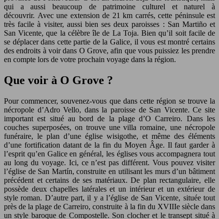
qui a aussi beaucoup de patrimoine culturel et naturel à
découvrir. Avec une extension de 21 km carrés, cette péninsule est
très facile à visiter, aussi bien ses deux paroisses : San Martiño et
San Vicente, que la célèbre île de La Toja. Bien qu’il soit facile de
se déplacer dans cette partie de la Galice, il vous est montré certains
des endroits à voir dans O Grove, afin que vous puissiez les prendre
en compte lors de votre prochain voyage dans la région.
Que voir à O Grove ?
Pour commencer, souvenez-vous que dans cette région se trouve la
nécropole d’Adro Vello, dans la paroisse de San Vicente. Ce site
important est situé au bord de la plage d’O Carreiro. Dans les
couches superposées, on trouve une villa romaine, une nécropole
funéraire, le plan d’une église wisigothe, et même des éléments
d’une fortification datant de la fin du Moyen Âge. Il faut garder à
l’esprit qu’en Galice en général, les églises vous accompagnera tout
au long du voyage. Ici, ce n’est pas différent. Vous pouvez visiter
l’église de San Martín, construite en utilisant les murs d’un bâtiment
précédent et certains de ses matériaux. De plan rectangulaire, elle
possède deux chapelles latérales et un intérieur et un extérieur de
style roman. D’autre part, il y a l’église de San Vicente, située tout
près de la plage de Carreiro, construite à la fin du XVIIIe siècle dans
un style baroque de Compostelle. Son clocher et le transept situé à