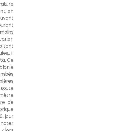
rature
nt, en
ouvant
ourant
 moins
rier,
es sont
s., il
ta. Ce
olonie
tombés
mières
s toute
n mètre
ire de
orique
, jour
à noter
. Alors