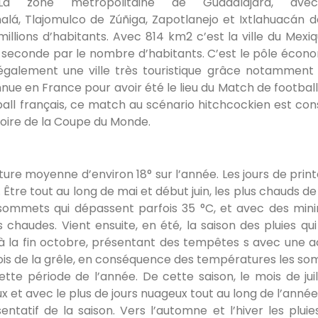
a zone métropolitaine de Guadalajara, ave
lá, Tlajomulco de Zúñiga, Zapotlanejo et Ixtlahuacán de
llions d’habitants. Avec 814 km2 c’est la ville du Mexiq
la seconde par le nombre d’habitants. C’est le pôle écon
t également une ville très touristique grâce notamment
onnue en France pour avoir été le lieu du Match de football
ll français, ce match au scénario hitchcockien est con
toire de la Coupe du Monde.
re moyenne d’environ 18° sur l’année. Les jours de prin
. Être tout au long de mai et début juin, les plus chauds d
s sommets qui dépassent parfois 35 °C, et avec des mi
s chaudes. Vient ensuite, en été, la saison des pluies qui 
’à la fin octobre, présentant des tempêtes s avec une ac
rfois de la grêle, en conséquence des températures les s
e période de l’année. De cette saison, le mois de juil
ux et avec le plus de jours nuageux tout au long de l’année
entatif de la saison. Vers l’automne et l’hiver les pluie