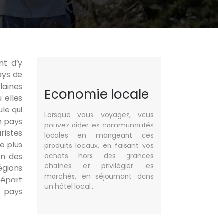
nt d’y
ays de
laines
Economie locale
 elles
le qui
Lorsque vous voyagez, vous
n pays
pouvez aider les communautés
ristes
locales en mangeant des
e plus
produits locaux, en faisant vos
un des
achats hors des grandes
chaînes et privilégier les
égions
marchés, en séjournant dans
départ
un hôtel local…
s pays