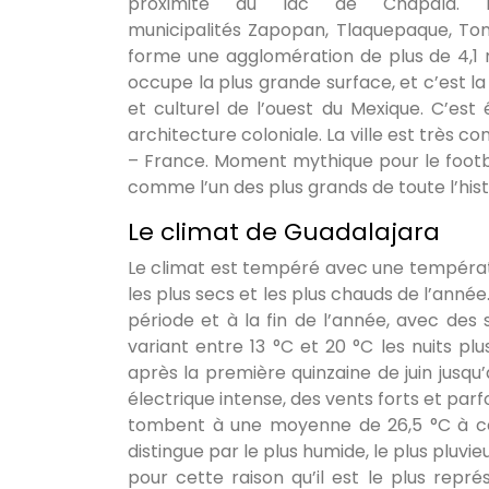
proximité du lac de Chapala. L
municipalités Zapopan, Tlaquepaque, Tona
forme une agglomération de plus de 4,1 mi
occupe la plus grande surface, et c’est 
et culturel de l’ouest du Mexique. C’es
architecture coloniale. La ville est très c
– France. Moment mythique pour le footba
comme l’un des plus grands de toute l’his
Le climat de Guadalajara
Le climat est tempéré avec une températu
les plus secs et les plus chauds de l’année
période et à la fin de l’année, avec de
variant entre 13 °C et 20 °C les nuits plu
après la première quinzaine de juin jusqu
électrique intense, des vents forts et pa
tombent à une moyenne de 26,5 °C à cett
distingue par le plus humide, le plus pluvie
pour cette raison qu’il est le plus représ