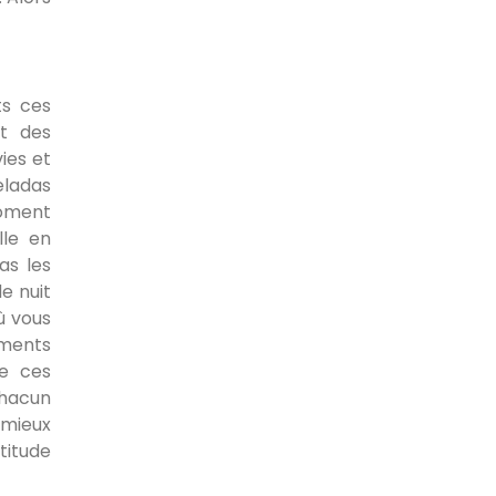
ts ces
et des
ies et
heladas
moment
lle en
as les
de nuit
ù vous
iments
de ces
chacun
 mieux
ltitude