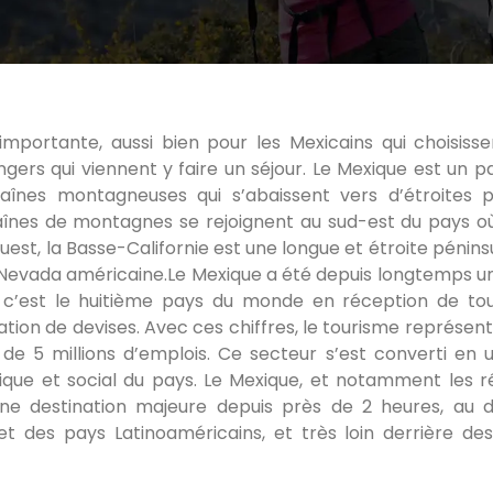
importante, aussi bien pour les Mexicains qui choisisse
gers qui viennent y faire un séjour. Le Mexique est un p
înes montagneuses qui s’abaissent vers d’étroites p
chaînes de montagnes se rejoignent au sud-est du pays où
est, la Basse-Californie est une longue et étroite péninsu
ra Nevada américaine.Le Mexique a été depuis longtemps u
t, c’est le huitième pays du monde en réception de tou
tion de devises. Avec ces chiffres, le tourisme représent
s de 5 millions d’emplois. Ce secteur s’est converti en 
ue et social du pays. Le Mexique, et notamment les r
ne destination majeure depuis près de 2 heures, au 
t des pays Latinoaméricains, et très loin derrière de