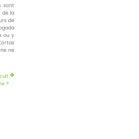
s sont
 de la
urs de
hogada
a ou y
tortas
nne ne
cuit
ne ?