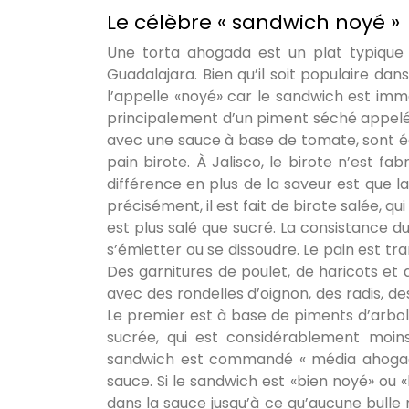
Le célèbre « sandwich noyé »
Une torta ahogada est un plat typique de
Guadalajara. Bien qu’il soit populaire dan
l’appelle «noyé» car le sandwich est i
principalement d’un piment séché appelé 
avec une sauce à base de tomate, sont ég
pain birote. À Jalisco, le birote n’est fab
différence en plus de la saveur est que la
précisément, il est fait de birote salée, qu
est plus salé que sucré. La consistance 
s’émietter ou se dissoudre. Le pain est tr
Des garnitures de poulet, de haricots et 
avec des rondelles d’oignon, des radis, d
Le premier est à base de piments d’arbol m
sucrée, qui est considérablement moins
sandwich est commandé « média ahogada 
sauce. Si le sandwich est «bien noyé» ou
dans la sauce jusqu’à ce qu’aucune bulle