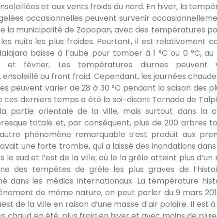
nsoleillées et aux vents froids du nord. En hiver, la tempé
gelées occasionnelles peuvent survenir occasionnelleme
ès de la municipalité de Zapopan, avec des températures p
 nuits les plus froides. Pourtant, il est relativement c
alajara baisse à l’aube pour tomber à 1 °C ou 0 °C, au
r et février. Les températures diurnes peuvent va
ux, ensoleillé ou front froid. Cependant, les journées chaud
 peuvent varier de 28 à 30 °C pendant la saison des pluie
e ces derniers temps a été la soi-disant Tornado de Talpi
artie orientale de la ville, mais surtout dans la c
presque totale et, par conséquent, plus de 200 arbres 
n autre phénomène remarquable s’est produit aux pre
y avait une forte trombe, qui a laissé des inondations dan
le sud et l’est de la ville, où le la grêle atteint plus d’u
ne des tempêtes de grêle les plus graves de l’histo
né dans les médias internationaux. La température hist
énement de même nature, on peut parler du 9 mars 2016
st de la ville en raison d’une masse d’air polaire. Il est 
lus chaud en été, plus froid en hiver et avec moins de pluie