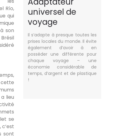
Adaptateur
c les
l Río,
universel de
ue qui
voyage
omique
 à son
Il s’adapte à presque toutes les
 Brésil
prises locales du monde. Il évite
sidéré
également d’avoir à en
posséder une différente pour
chaque voyage – une
économie considérable de
temps, d’argent et de plastique
temps,
!
e cette
nimums
a lieu
tivité
ommets
let se
, c’est
s sont