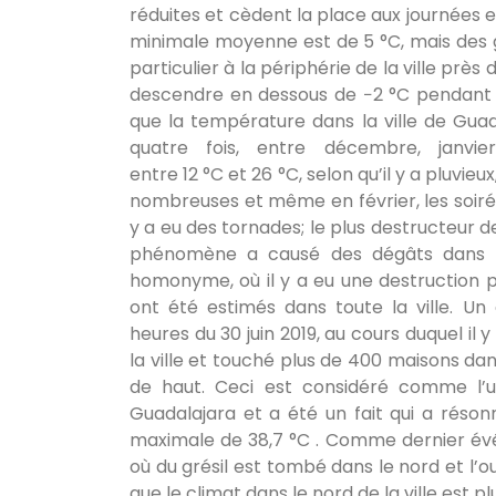
réduites et cèdent la place aux journées e
minimale moyenne est de 5 °C, mais des 
particulier à la périphérie de la ville pr
descendre en dessous de −2 °C pendant les
que la température dans la ville de Guad
quatre fois, entre décembre, janvie
entre 12 °C et 26 °C, selon qu’il y a pluvie
nombreuses et même en février, les soirées
y a eu des tornades; le plus destructeur d
phénomène a causé des dégâts dans la p
homonyme, où il y a eu une destruction 
ont été estimés dans toute la ville. U
heures du 30 juin 2019, au cours duquel il 
la ville et touché plus de 400 maisons dans 
de haut. Ceci est considéré comme l’u
Guadalajara et a été un fait qui a réson
maximale de 38,7 °C . Comme dernier év
où du grésil est tombé dans le nord et l’oue
que le climat dans le nord de la ville est p