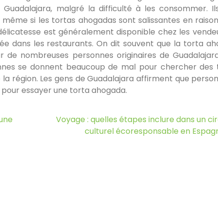
de Guadalajara, malgré la difficulté à les consommer. Il
ême si les tortas ahogadas sont salissantes en raison
 délicatesse est généralement disponible chez les vende
ée dans les restaurants. On dit souvent que la torta a
r de nombreuses personnes originaires de Guadalajar
nnes se donnent beaucoup de mal pour chercher des 
la région. Les gens de Guadalajara affirment que perso
r pour essayer une torta ahogada.
une
Voyage : quelles étapes inclure dans un cir
culturel écoresponsable en Espag