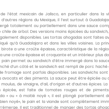
 l’état mexicain de Jalisco, en particulier dans la vi
s d’autres régions du Mexique, il l’est surtout à Guadalaja
mmergé totalement ou partiellement dans une sauce co
chile de arbol. Des versions moins épicées du sandwich, 
alement disponibles. Les tortas ahogadas sont faites a
riqué qu’à Guadalajara et dans les villes voisines. La pri
 birote a une croûte épaisse, caractéristique de la région
i a une croûte épaisse et croquante et un intérieur plus do
du pain permet au sandwich d’être immergé dans la sauc
anché d’un côté et le sandwich est rempli de porc haché et
de fromage sont parfois disponibles. Les sandwichs sont 
es avocats et des piments. La sauce peut être épicée ou 
oulus, de vinaigre, d’ail, d’origan et d’autres épices. La
 épicée, est faite de tomates rouges et de piments.
» ou « à moitié noyé », il est plongé partiellement d
 «bien noyé», le pain et la viande sont complètement im
 n’émerge. Il est traditionnel de manger des tortas ahog