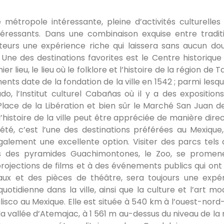
métropole intéressante, pleine d’activités culturelles
téressants. Dans une combinaison exquise entre tradit
isiteurs une expérience riche qui laissera sans aucun do
. Une des destinations favorites est le Centre historique 
r lieu, le lieu où le folklore et l’histoire de la région de 
ents date de la fondation de la ville en 1542 ; parmi lesqu
o, l’Institut culturel Cabañas où il y a des expositions
Place de la Libération et bien sûr le Marché San Juan de
’histoire de la ville peut être appréciée de manière direc
té, c’est l’une des destinations préférées au Mexique,
également une excellente option. Visiter des parcs tels 
es des pyramides Guachimontones, le Zoo, se promen
rojections de films et à des événements publics qui ont l
ux et des pièces de théâtre, sera toujours une expé
otidienne dans la ville, ainsi que la culture et l’art mo
alisco au Mexique. Elle est située à 540 km à l’ouest-nord
 la vallée d’Atemajac, à 1 561 m au-dessus du niveau de la