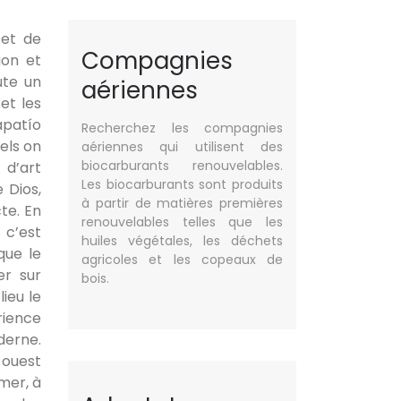
 et de
Compagnies
ion et
ute un
aériennes
et les
Tapatío
Recherchez les compagnies
els on
aériennes qui utilisent des
biocarburants renouvelables.
 d’art
Les biocarburants sont produits
 Dios,
à partir de matières premières
te. En
renouvelables telles que les
 c’est
huiles végétales, les déchets
que le
agricoles et les copeaux de
er sur
bois.
ieu le
rience
derne.
-ouest
 mer, à