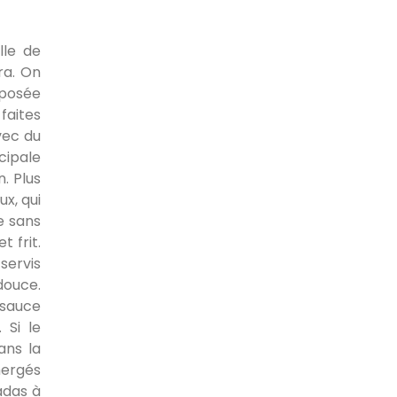
lle de
ra. On
mposée
faites
vec du
ncipale
. Plus
ux, qui
e sans
 frit.
servis
douce.
 sauce
 Si le
ans la
mergés
adas à