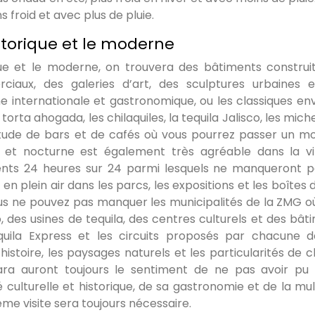
 froid et avec plus de pluie.
storique et le moderne
que et le moderne, on trouvera des bâtiments construi
iaux, des galeries d’art, des sculptures urbaines 
ine internationale et gastronomique, ou les classiques env
torta ahogada, les chilaquiles, la tequila Jalisco, les mic
ltitude de bars et de cafés où vous pourrez passer un 
le et nocturne est également très agréable dans la vi
nts 24 heures sur 24 parmi lesquels ne manqueront p
en plein air dans les parcs, les expositions et les boîtes 
vous ne pouvez pas manquer les municipalités de la ZMG o
, des usines de tequila, des centres culturels et des bât
Tequila Express et les circuits proposés par chacune 
histoire, les paysages naturels et les particularités de 
ajara auront toujours le sentiment de ne pas avoir pu
té culturelle et historique, de sa gastronomie et de la mu
ième visite sera toujours nécessaire.