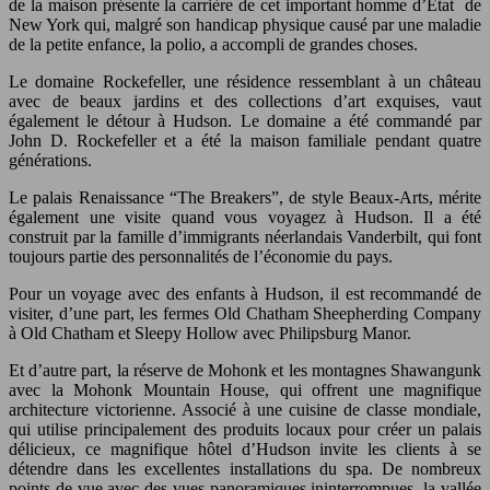
de la maison présente la carrière de cet important homme d’État de
New York qui, malgré son handicap physique causé par une maladie
de la petite enfance, la polio, a accompli de grandes choses.
Le domaine Rockefeller, une résidence ressemblant à un château
avec de beaux jardins et des collections d’art exquises, vaut
également le détour à Hudson. Le domaine a été commandé par
John D. Rockefeller et a été la maison familiale pendant quatre
générations.
Le palais Renaissance “The Breakers”, de style Beaux-Arts, mérite
également une visite quand vous voyagez à Hudson. Il a été
construit par la famille d’immigrants néerlandais Vanderbilt, qui font
toujours partie des personnalités de l’économie du pays.
Pour un voyage avec des enfants à Hudson, il est recommandé de
visiter, d’une part, les fermes Old Chatham Sheepherding Company
à Old Chatham et Sleepy Hollow avec Philipsburg Manor.
Et d’autre part, la réserve de Mohonk et les montagnes Shawangunk
avec la Mohonk Mountain House, qui offrent une magnifique
architecture victorienne. Associé à une cuisine de classe mondiale,
qui utilise principalement des produits locaux pour créer un palais
délicieux, ce magnifique hôtel d’Hudson invite les clients à se
détendre dans les excellentes installations du spa. De nombreux
points de vue avec des vues panoramiques ininterrompues, la vallée