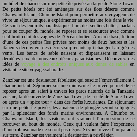
un hôtel de charme sur une petite île privée au large de Stone Town.
De petits hôtels ont été aménagés sur des îlots déserts comme
Chapwani Island, Chumbe Island pour permettre aux voyageurs de
vivre un séjour unique, à expérimenter au moins une fois dans la vie.
Ce sont des endroits paradisiaques hors des sentiers battus, parfaits
pour se couper du monde, se reposer et se ressourcer avec comme
seul bruit celui des vagues de l’Océan Indien. A marée base, le tour
d’une de ces petites îles privées met moins de deux heures et les
flâneurs découvrent des décors surprenants qui changent au gré des
vents. Les bancs de sable naissent et disparaissent en laissant
dernières eux de nouveaux décors paradisiaques. Découvrez des
idées de
voyage à des endroits uniques aux dunes de sables
en
visitant le site voyage-sahara.fr/.
Zanzibar est une destination fabuleuse qui suscite l’émerveillement à
chaque instant. Séjourner sur une minuscule île privée permet de se
reposer après un safari à travers les parcs naturels de la Tanzanie
voisine, la découverte de Zanzibar Town, de la cité de Stone Town
ou après un « spice tour » dans des forêts luxuriantes. En séjournant
sur une petite île privée, les amateurs de plongée seront subjugués
par la splendeur des fonds marins environnants. A Chumbe ou
Chapwani Island, les visiteurs ont vraiment l’impression de se
retrouver au bout du monde. Ceux qui veulent faire l’expérience
d’une robinsonnade ne seront pas déçus. Si vous rêvez d’un paradis
sur terre, Zanzibar est vraiment la destination à privilégier.