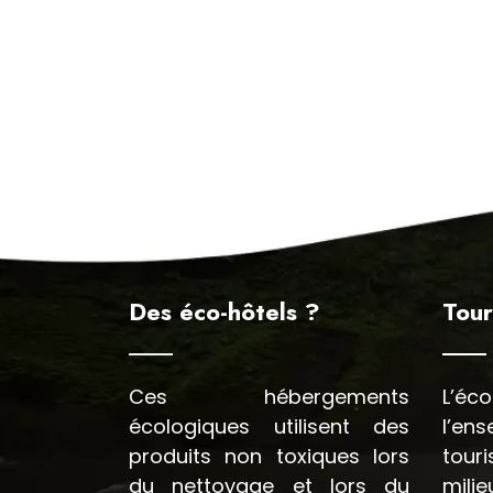
Des éco-hôtels ?
Tour
Ces hébergements
L’é
écologiques utilisent des
l’en
produits non toxiques lors
tour
du nettoyage et lors du
milie