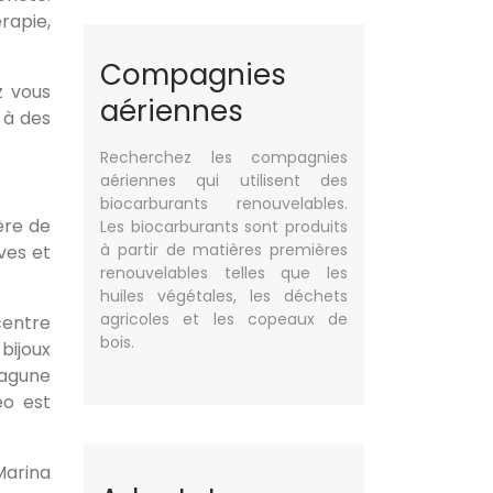
rapie,
Compagnies
z vous
aériennes
 à des
Recherchez les compagnies
aériennes qui utilisent des
biocarburants renouvelables.
ère de
Les biocarburants sont produits
à partir de matières premières
ves et
renouvelables telles que les
huiles végétales, les déchets
agricoles et les copeaux de
centre
bois.
bijoux
lagune
éo est
Marina