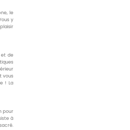
ne, le
Vous y
laisir
 et de
tiques
érieur
t vous
e ! La
en pour
iste à
sacré.