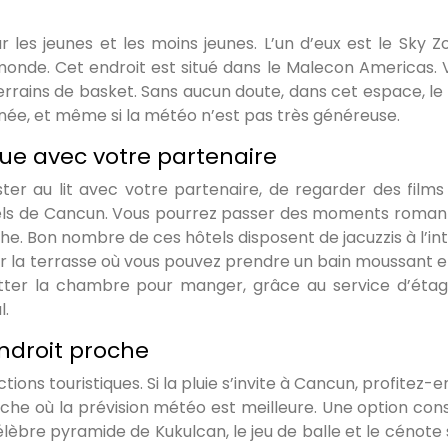
les jeunes et les moins jeunes. L’un d’eux est le Sky Zo
onde. Cet endroit est situé dans le Malecon Americas. 
rrains de basket. Sans aucun doute, dans cet espace, le p
rnée, et même si la météo n’est pas très généreuse.
ue avec votre partenaire
ster au lit avec votre partenaire, de regarder des films
tels de Cancun. Vous pourrez passer des moments roman
e. Bon nombre de ces hôtels disposent de jacuzzis à l’int
ur la terrasse où vous pouvez prendre un bain moussant e
ter la chambre pour manger, grâce au service d’étag
l.
endroit proche
ions touristiques. Si la pluie s’invite à Cancun, profitez-
che où la prévision météo est meilleure. Une option cons
célèbre pyramide de Kukulcan, le jeu de balle et le cénote 