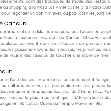
blissements, dont des boutiques de mode, des restaura
du shopping à la Plaza Las Americas et à la Plazas Outle
 pour regarder un bon film avec du pop-corn les jours de 
 de Cancun
e commercial de La Isla, ne manquez pas l’occasion de p
 l’eau, à l’aquarium interactif de Cancun. Observez que
culaires qui vivent dans les 13 bassins de poissons dan
es, les poissons-clowns, les méduses, les piranhas, les 
ue de nourrir des raies ou de toucher une étoile de mer, 
ancun
brite l’une des plus importantes collections archéologiq
os culturel, vous verrez non seulement les pièces le
des pièces emblématiques des sites de Chichén Itzá, Pa
vail muséal le plus important que l’INAH ait réalisé dep
ologie en 1964, et du Musée du Templo Mayor en 1987.