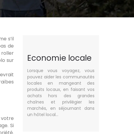
e s’il
pas de
roller
Economie locale
lo sur
Lorsque vous voyagez, vous
evrait
pouvez aider les communautés
raïbes
locales en mangeant des
produits locaux, en faisant vos
achats hors des grandes
chaînes et privilégier les
marchés, en séjournant dans
un hôtel local…
 votre
ge. Si
riété.