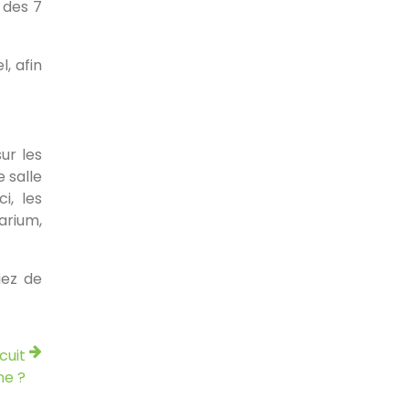
 des 7
, afin
ur les
 salle
i, les
arium,
iez de
cuit
ne ?