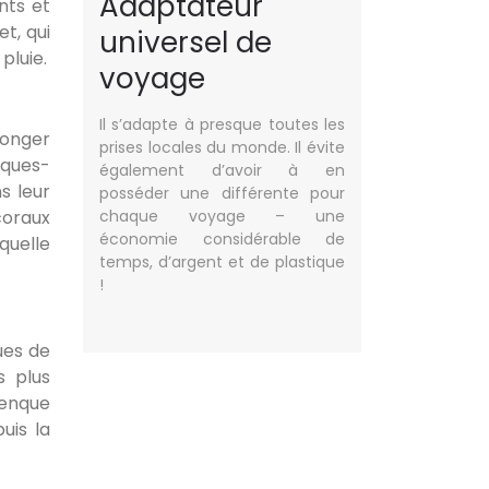
Adaptateur
nts et
t, qui
universel de
pluie.
voyage
Il s’adapte à presque toutes les
longer
prises locales du monde. Il évite
lques-
également d’avoir à en
s leur
posséder une différente pour
coraux
chaque voyage – une
économie considérable de
quelle
temps, d’argent et de plastique
!
ues de
s plus
lenque
uis la