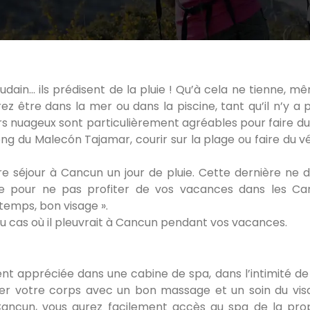
in… ils prédisent de la pluie ! Qu’à cela ne tienne, mêm
rez être dans la mer ou dans la piscine, tant qu’il n’y a 
rs nuageux sont particulièrement agréables pour faire du 
ng du Malecón Tajamar, courir sur la plage ou faire du vé
tre séjour à Cancun un jour de pluie. Cette dernière ne d
e pour ne pas profiter de vos vacances dans les Ca
temps, bon visage ».
 au cas où il pleuvrait à Cancun pendant vos vacances.
nt appréciée dans une cabine de spa, dans l’intimité de
er votre corps avec un bon massage et un soin du visa
Cancun, vous aurez facilement accès au spa de la prop