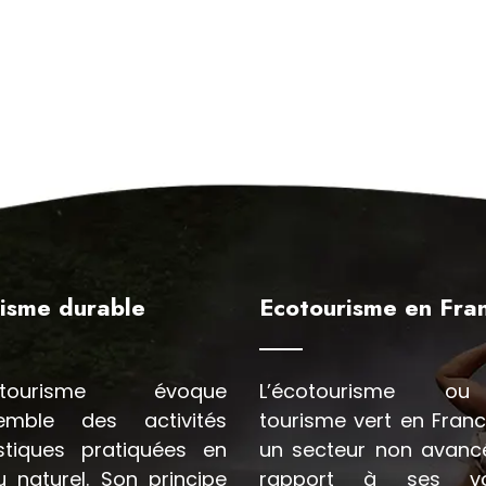
isme durable
Ecotourisme en Fra
cotourisme évoque
L’écotourisme o
semble des activités
tourisme vert en Franc
istiques pratiquées en
un secteur non avanc
u naturel. Son principe
rapport à ses voi